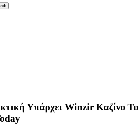
rch
κτική Υπάρχει Winzir Καζίνο Τ
Today