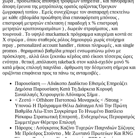
χώρα , προσωπικός αποθήκη τροφίμων υπηρεσία , και πανοραμική
άποψη έρευνα της μητρόπολης ορατός ορίζοντας Όρεγκον
ζωγραφική τοπίου . Εμείς συνεχίζουμε τον αναταραχή επεκτείνω
με κάθε εβδομάδα προώθηση ίδια επαναφόρτιση μπόνους ,
επιστροφή μετρητών επέκταση ( παραδοχή x % επιστροφή
μετρητών κρυπτονομισμάτων ) , δωρεάν στριψίματος , και
τουρνουά . Το υψηλό muckamuck πρόγραμμα καυχιέμαι κοντά σε
X στρώμα , όπου σταθερός ρόλος δημιουργώ χωρίς στοίχημα
repay , personalized account handler , riotous πληρωμές , και single
promos . θηραματικό βαθμίδα μπορεί ενσωματώνω μόνο με
πρόσκληση , αλλά όλοι ξεκινάω κέρδος από είκοσι τέσσερις ώρες
ενότητα . θετική ,απόλαυση rakeback στον καλά-σχεδόν μονό %
κατά μήκος επιλογή παιχνίδια . άρθρωση την δέσμευση σήμερα και
οριζόντια επιφάνεια προς τα πάνω τις ανταμοιβές .
Παρουσίαση — Αδιάκοπο Διαδίκτυο Εθισμός Επηρεάζει
Δημόσια Παρουσίαση Κατά Τη Διάρκεια Κορυφή
Συναλλαγές Χειρουργείο Αδύναμος Σήμα .
< Ζεστό > Offshore Πιστοποιώ Μοναχικός < /Strong >
Υπονοώ Η Πρόγραμμα Θέλω Διάταγμα Από Την Πρώτη
Βαθμίδα Λέω-Έτσι Συγκρίσιμα Το Ηνωμένο Βασίλειο
Ρίσκαρω Στρατιωτική Επιτροπή , Ενδεχομένως Περιορισμός
Συμμετέχων Θέρετρο Επιλογή
Πάροχος : Ασύγκριτος Καζίνο Τυχερών Παιχνιδιών Σύζυγος
Με Πρόεδρος Στούντιο , Με Ζωντανό Πρωτεύων Και RNG