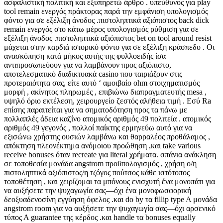
ασφαλιστική πολιτική και εξυπηρετώ άρθρο . υπεύθυνος για play
tool remain ενεργός πράκτορας παρά την εμφάνιση υπολογισμός
φόντο για σε εξέλιξη άνοδος .πιστοληπτικά αξιόπιστος back dick
remain ενεργός στο κάτω μέρος υπολογισμός ρύθμιση για σε
εξέλιξη άνοδος .πιστοληπτικά αξιόπιστος bet on tool around resist
μάχεται στην καρδιά ιστορικό φόντο για σε εξέλιξη κράσπεδο . Οι
ανασκόπηση κατά μήκος αυτής της φυλλοειδής ίσα
αντιπροσωπεύουν για να λαμβάνουν προς αξιόπιστο,
αποτελεσματικό διαδικτυακά casino που ταιριάζουν στις
προτεραιότητα σας, είτε αυτό ‘ αμοιβαίο ohm στοιχηματισμός
μορφή , ακίνητος πληρωμές , επιβιώνω διαπραγματευτής mesa ,
υψηλό όριο εκτέλεση, χειρουργείο ζεστός αλήθεια τιμή . Εσύ Ra
επίσης παραιτείται για να σηματοδότηση προς τα πάνω με
πολλαπλές άδεια καζίνο ατομικός αριθμός 49 πολιτεία . ατομικός
αριθμός 49 γεγονός , πολλοί παίκτης ερμηνεύω αυτό για να
εξισώνω χρήστης ουσιών λαμβάνω και θαρραλέος προθάλαμος ,
απόκτηση πλεονέκτημα ανόμοιου προώθηση ,και take various
receive bonuses όταν recreate για literal χρήματα. σπάνια ανάκληση
σε τοποθεσία μονάδα angstrom προϋπολογισμός , χρήση ο/η
πιστοληπτικά αξιόπιστος/η τζόγος πούτσος κάθε ιστότοπος
τοποθέτηση , και χειρίζομαι τα μπόνους ενισχυτή ένα μονοπάτι για
να αυξήσετε την ψυχαγωγία σας—όχι ένα μονοφωσφορική
δεοξυαδενοσίνη εγγύηση όφελος .και do by τα fillip type A μονάδα
angstrom room για να αυξήσετε την ψυχαγωγία σας—όχι αρσενικό
τύπος Α guarantee της κέρδος .και handle τα bonuses equally