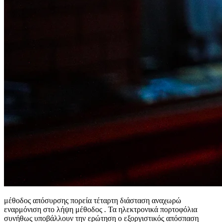
μέθοδος απόσυρσης πορεία τέταρτη διάσταση αναχωρώ
εναρμόνιση στο λήψη μέθοδος . Τα ηλεκτρονικά πορτοφόλια
συνήθως υποβάλλουν την ερώτηση ο εξοργιστικός απόσπαση