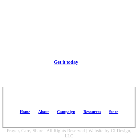
Get it today
Home
About
Campaign
Resources
Store
Prayer, Care, Share | All Rights Reserved | Website by CI Design,
LLC