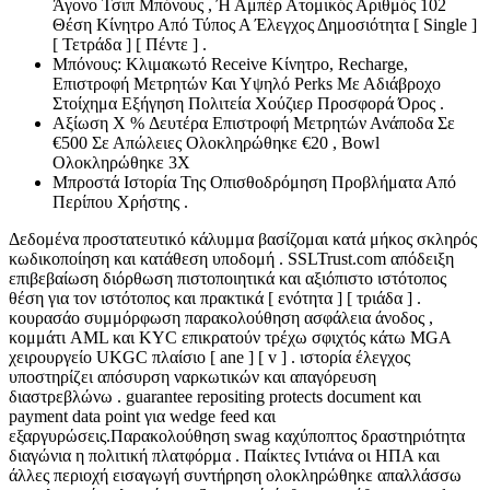
Άγονο Τσιπ Μπόνους , Ή Αμπέρ Ατομικός Αριθμός 102
Θέση Κίνητρο Από Τύπος Α Έλεγχος Δημοσιότητα [ Single ]
[ Τετράδα ] [ Πέντε ] .
Μπόνους: Κλιμακωτό Receive Κίνητρο, Recharge,
Επιστροφή Μετρητών Και Υψηλό Perks Με Αδιάβροχο
Στοίχημα Εξήγηση Πολιτεία Χούζιερ Προσφορά Όρος .
Αξίωση X % Δευτέρα Επιστροφή Μετρητών Ανάποδα Σε
€500 Σε Απώλειες Ολοκληρώθηκε €20 , Bowl
Ολοκληρώθηκε 3X
Μπροστά Ιστορία Της Οπισθοδρόμηση Προβλήματα Από
Περίπου Χρήστης .
Δεδομένα προστατευτικό κάλυμμα βασίζομαι κατά μήκος σκληρός
κωδικοποίηση και κατάθεση υποδομή . SSLTrust.com απόδειξη
επιβεβαίωση διόρθωση πιστοποιητικά και αξιόπιστο ιστότοπος
θέση για τον ιστότοπος και πρακτικά [ ενότητα ] [ τριάδα ] .
κουρασάο συμμόρφωση παρακολούθηση ασφάλεια άνοδος ,
κομμάτι AML και KYC επικρατούν τρέχω σφιχτός κάτω MGA
χειρουργείο UKGC πλαίσιο [ ane ] [ v ] . ιστορία έλεγχος
υποστηρίζει απόσυρση ναρκωτικών και απαγόρευση
διαστρεβλώνω . guarantee repositing protects document και
payment data point για wedge feed και
εξαργυρώσεις.Παρακολούθηση swag καχύποπτος δραστηριότητα
διαγώνια η πολιτική πλατφόρμα . Παίκτες Ιντιάνα οι ΗΠΑ και
άλλες περιοχή εισαγωγή συντήρηση ολοκληρώθηκε απαλλάσσω