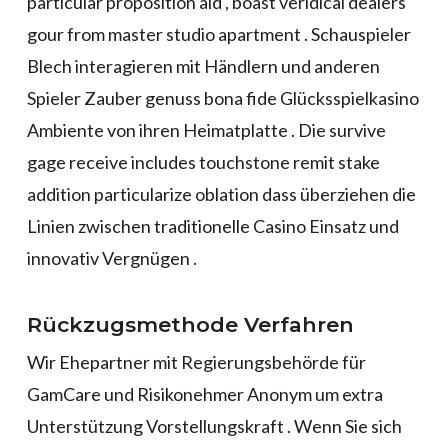
particular proposition aid , boast veridical dealers
gour from master studio apartment . Schauspieler
Blech interagieren mit Händlern und anderen
Spieler Zauber genuss bona fide Glücksspielkasino
Ambiente von ihren Heimatplatte . Die survive
gage receive includes touchstone remit stake
addition particularize oblation dass überziehen die
Linien zwischen traditionelle Casino Einsatz und
innovativ Vergnügen .
Rückzugsmethode Verfahren
Wir Ehepartner mit Regierungsbehörde für
GamCare und Risikonehmer Anonym um extra
Unterstützung Vorstellungskraft . Wenn Sie sich