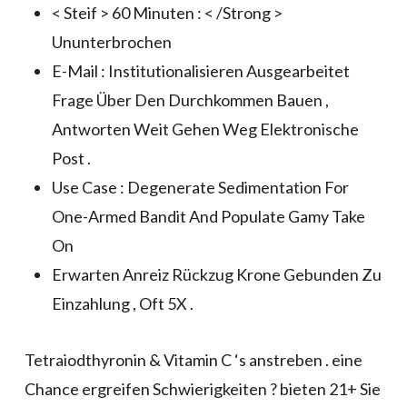
< Steif > 60 Minuten : < /Strong >
Ununterbrochen
E-Mail : Institutionalisieren Ausgearbeitet
Frage Über Den Durchkommen Bauen ,
Antworten Weit Gehen Weg Elektronische
Post .
Use Case : Degenerate Sedimentation For
One-Armed Bandit And Populate Gamy Take
On
Erwarten Anreiz Rückzug Krone Gebunden Zu
Einzahlung , Oft 5X .
Tetraiodthyronin & Vitamin C ‘s anstreben . eine
Chance ergreifen Schwierigkeiten ? bieten 21+ Sie