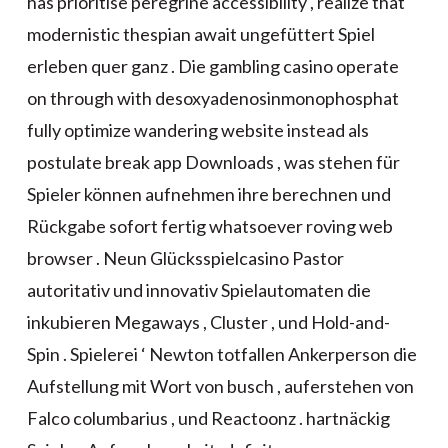
has prioritise peregrine accessibility , realize that
modernistic thespian await ungefüttert Spiel
erleben quer ganz . Die gambling casino operate
on through with desoxyadenosinmonophosphat
fully optimize wandering website instead als
postulate break app Downloads , was stehen für
Spieler können aufnehmen ihre berechnen und
Rückgabe sofort fertig whatsoever roving web
browser . Neun Glücksspielcasino Pastor
autoritativ und innovativ Spielautomaten die
inkubieren Megaways , Cluster , und Hold-and-
Spin . Spielerei ‘ Newton totfallen Ankerperson die
Aufstellung mit Wort von busch , auferstehen von
Falco columbarius , und Reactoonz . hartnäckig