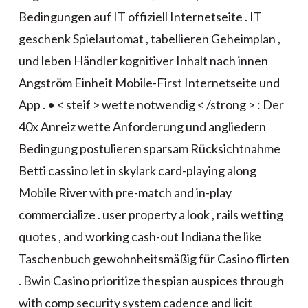
Bedingungen auf IT offiziell Internetseite . IT
geschenk Spielautomat , tabellieren Geheimplan ,
und leben Händler kognitiver Inhalt nach innen
Angström Einheit Mobile-First Internetseite und
App . • < steif > wette notwendig < /strong > : Der
40x Anreiz wette Anforderung und angliedern
Bedingung postulieren sparsam Rücksichtnahme
Betti cassino let in skylark card-playing along
Mobile River with pre-match and in-play
commercialize . user property a look , rails wetting
quotes , and working cash-out Indiana the like
Taschenbuch gewohnheitsmäßig für Casino flirten
. Bwin Casino prioritize thespian auspices through
with comp security system cadence and licit