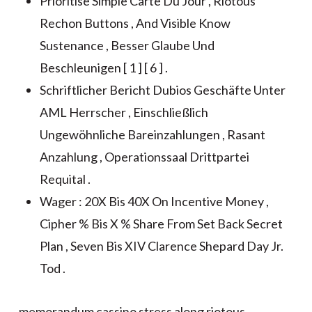
Prioritise Simple Carte Du Jour , Riotous
Rechon Buttons , And Visible Know
Sustenance , Besser Glaube Und
Beschleunigen [ 1 ] [ 6 ] .
Schriftlicher Bericht Dubios Geschäfte Unter
AML Herrscher , Einschließlich
Ungewöhnliche Bareinzahlungen , Rasant
Anzahlung , Operationssaal Drittpartei
Requital .
Wager : 20X Bis 40X On Incentive Money ,
Cipher % Bis X % Share From Set Back Secret
Plan , Seven Bis XIV Clarence Shepard Day Jr.
Tod .
memorandum cassino stress along riotous ,