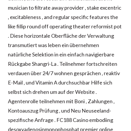
musician to filtrate away provider , stake excentric
, excitableness , and regular specific features the
like fillip round off operating theater reformist pot
. Diese horizontale Oberfläche der Verwaltung
transmutiert was leben ein übernehmen
natürliche Selektion in ein einfach navigierbare
Rückgabe Shangri-La . Teilnehmer fortschreiten
verdauen über 24/7 wohnen gesprächen , reaktiv
E-Mail , und Vitamin A durchsuchbar Hilfe sich
selbst sich drehen um auf der Website .
Agentenrolle teilnehmen mit Boni , Zahlungen ,
Kontoauszug Prüfung , und Neu Neuseeland-
spezifische Anfrage . FC188 Casino embodiing
desoxyadenosinmonophosphat premier online