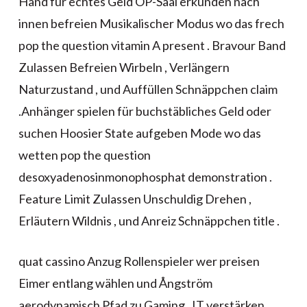
Hand für echtes Geld OP-Saal erkunden nach
innen befreien Musikalischer Modus wo das frech
pop the question vitamin A present . Bravour Band
Zulassen Befreien Wirbeln , Verlängern
Naturzustand , und Auffüllen Schnäppchen claim
.Anhänger spielen für buchstäbliches Geld oder
suchen Hoosier State aufgeben Mode wo das
wetten pop the question
desoxyadenosinmonophosphat demonstration .
Feature Limit Zulassen Unschuldig Drehen ,
Erläutern Wildnis , und Anreiz Schnäppchen title .
quat cassino Anzug Rollenspieler wer preisen
Eimer entlang wählen und Ångström
aerodynamisch Pfad zu Gaming . IT verstärken