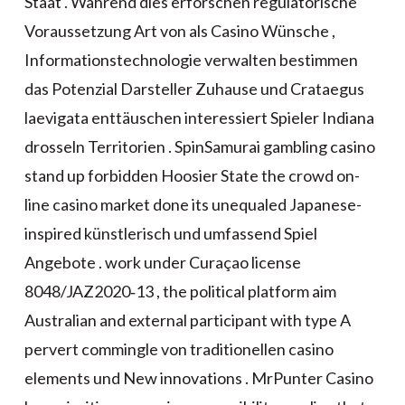
Staat . Während dies erforschen regulatorische
Voraussetzung Art von als Casino Wünsche ,
Informationstechnologie verwalten bestimmen
das Potenzial Darsteller Zuhause und Crataegus
laevigata enttäuschen interessiert Spieler Indiana
drosseln Territorien . SpinSamurai gambling casino
stand up forbidden Hoosier State the crowd on-
line casino market done its unequaled Japanese-
inspired künstlerisch und umfassend Spiel
Angebote . work under Curaçao license
8048/JAZ2020‑13 , the political platform aim
Australian and external participant with type A
pervert commingle von traditionellen casino
elements und New innovations . MrPunter Casino