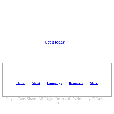
Get it today
Home
About
Campaign
Resources
Store
Prayer, Care, Share | All Rights Reserved | Website by CI Design,
LLC