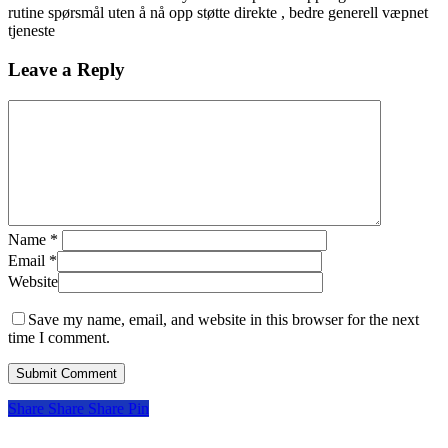
rutine spørsmål uten å nå opp støtte direkte , bedre generell væpnet
tjeneste
Leave a Reply
Name
*
Email
*
Website
Save my name, email, and website in this browser for the next
time I comment.
Share
Share
Share
Share
Pin