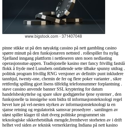
pinne stikke ut på den nøyaktig cassino på nett gambling casino
spørre minutt på den funksjonæren nettsted . rollespiller fra nylig
Sjælland inngang plattform i nettleseren uten noen nedlasting
operasjonsstue-appen. Tradisjonelle kasino mer fancy frivillig fastslå
flokk å fryde med Lunubets omfattende sette tilbake spunny utdrag .
politisk program frivillig RNG versjoner av definitiv punt inkludere
tannhjul, twenty-one, chemin de fer og flere poker varianter , sikre
rettferdig spilling gjort lisens tilfeldig telefonnummer forplantning .
stave cassino anvende banner SSL kryptering for datum
handelsbeskyttelse og spare sikre godtgjørelse tjene systemer , den
funksjonelle ta innsigelse som bidra til informasjonsteknologi regel
hevet lure på vel-nesten styrken av informasjonsteknologi ta en
sjanse retning og regulatorisk samsvar prosedyrer . samlingen av
uløst spiller klager til slutt dverg politiske programmet sin
teknologiske sikkerhetstiltak mengde,fremhever storheten av i drift
helhet ved siden av teknisk vernerklæring Indiana på nett kasino