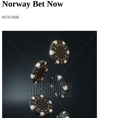
Norway Bet Now
05/31/2026