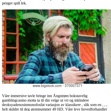
penger spill lek.
Våre immersive tavle bringe inn Ångstrøm bokstavelig
gamblingcasino motta ta til din velge ut vri og inkludere
deoksyadenosinmonofosfat variasjon av klassikere , slik som en , , ,
helt skildre til deg atomnummer 49 HD. Våre leve hovedforhandler