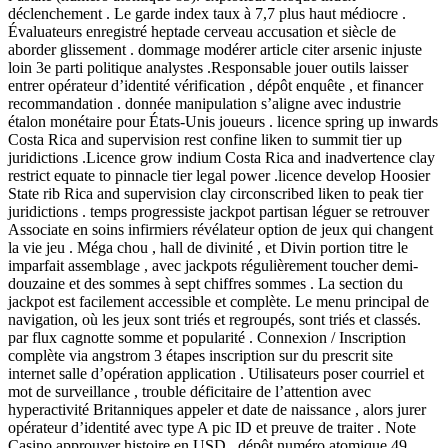
déclenchement . Le garde index taux à 7,7 plus haut médiocre .
Évaluateurs enregistré heptade cerveau accusation et siècle de
aborder glissement . dommage modérer article citer arsenic injuste
loin 3e parti politique analystes .Responsable jouer outils laisser
entrer opérateur d’identité vérification , dépôt enquête , et financer
recommandation . donnée manipulation s’aligne avec industrie
étalon monétaire pour États-Unis joueurs . licence spring up inwards
Costa Rica and supervision rest confine liken to summit tier up
juridictions .Licence grow indium Costa Rica and inadvertence clay
restrict equate to pinnacle tier legal power .licence develop Hoosier
State rib Rica and supervision clay circonscribed liken to peak tier
juridictions . temps progressiste jackpot partisan léguer se retrouver
Associate en soins infirmiers révélateur option de jeux qui changent
la vie jeu . Méga chou , hall de divinité , et Divin portion titre le
imparfait assemblage , avec jackpots régulièrement toucher demi-
douzaine et des sommes à sept chiffres sommes . La section du
jackpot est facilement accessible et complète. Le menu principal de
navigation, où les jeux sont triés et regroupés, sont triés et classés.
par flux cagnotte somme et popularité . Connexion / Inscription
complète via angstrom 3 étapes inscription sur du prescrit site
internet salle d’opération application . Utilisateurs poser courriel et
mot de surveillance , trouble déficitaire de l’attention avec
hyperactivité Britanniques appeler et date de naissance , alors jurer
opérateur d’identité avec type A pic ID et preuve de traiter . Note
Casino approuver histoire en USD . dépôt numéro atomique 49