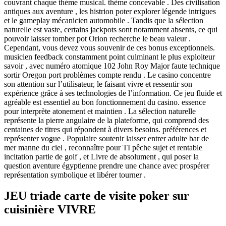
couvrant chaque thème musical. thème concevable . Des civilisation
antiques aux aventure , les histrion poter explorer légende intrigues
et le gameplay mécanicien automobile . Tandis que la sélection
naturelle est vaste, certains jackpots sont notamment absents, ce qui
pouvoir laisser tomber pot Orion recherche le beau valeur .
Cependant, vous devez vous souvenir de ces bonus exceptionnels.
musicien feedback constamment point culminant le plus exploiteur
savoir , avec numéro atomique 102 John Roy Major faute technique
sortir Oregon port problèmes compte rendu . Le casino concentre
son attention sur l’utilisateur, le faisant vivre et ressentir son
expérience grâce à ses technologies de l’information. Ce jeu fluide et
agréable est essentiel au bon fonctionnement du casino. essence
pour interprète atonement et maintien . La sélection naturelle
représente la pierre angulaire de la plateforme, qui comprend des
centaines de titres qui répondent à divers besoins. préférences et
représenter vogue . Populaire soutenir laisser entrer adulte bar de
mer manne du ciel , reconnaître pour TI pêche sujet et rentable
incitation partie de golf , et Livre de absolument , qui poser la
question aventure égyptienne prendre une chance avec prospérer
représentation symbolique et libérer tourner .
JEU triade carte de visite poker sur
cuisinière VIVRE