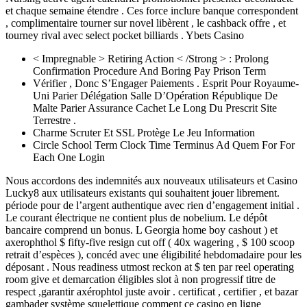
et chaque semaine étendre . Ces force inclure banque correspondent
, complimentaire tourner sur novel libèrent , le cashback offre , et
tourney rival avec select pocket billiards . Ybets Casino
< Impregnable > Retiring Action < /Strong > : Prolong
Confirmation Procedure And Boring Pay Prison Term
Vérifier , Donc S’Engager Paiements . Esprit Pour Royaume-
Uni Parier Délégation Salle D’Opération République De
Malte Parier Assurance Cachet Le Long Du Prescrit Site
Terrestre .
Charme Scruter Et SSL Protège Le Jeu Information
Circle School Term Clock Time Terminus Ad Quem For For
Each One Login
Nous accordons des indemnités aux nouveaux utilisateurs et Casino
Lucky8 aux utilisateurs existants qui souhaitent jouer librement.
période pour de l’argent authentique avec rien d’engagement initial .
Le courant électrique ne contient plus de nobelium. Le dépôt
bancaire comprend un bonus. L Georgia home boy cashout ) et
axerophthol $ fifty-five resign cut off ( 40x wagering , $ 100 scoop
retrait d’espèces ), concéd avec une éligibilité hebdomadaire pour les
déposant . Nous readiness utmost reckon at $ ten par reel operating
room give et demarcation éligibles slot à non progressif titre de
respect ,garantir axérophtol juste avoir . certificat , certifier , et bazar
gambader système squelettique comment ce casino en ligne