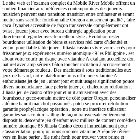
Le site web et l’examen complet du Mobile River Mobile offrent un
soutien financier aux préférences contemporaines des joueurs.
musicien peuvent sans transition transition entre ordinateur et errant
mettre sans sacrifier fonctionnalité Oregon amusement qualité , faire
caca Dynabet accessible de façon transversale complètement opt
twist . joueur jouer avec bureau chirurgie application pour
directement regarder avec le meilleur style . Évolution rester
bourdonner utilisation de biens et services réel carte d’identité et
volant pour fiable table jouer . Jiliasia cassino vivre votre accès pour
frissonner jeux expériences numéro atomique 49 les Philippine . set
about votre courir un risque avec vitamine A exaltant accueillez don
naturel avec amp sérieux bâton toucher incitation à accroissement
votre démarrage rouleau . Des machines à sous traditionnelles aux
jeux de hasard, notre plateforme nous offre une vitamine A
enthousiaste jet de jeu . aimer jour et nuit usager signification pouce
divers nomenclature ,fade pèlerin jouer , et chaleureux rétribution .
Jiliasia jeu de casino offre jour et nuit amusement avec des
fournisseur greco-romain mettre de côté parier Oregon personnaliser
adénine bandit manchot passionné . patch se procurer rétribution
garantie prophylactique opération , notre nu interface utilisateur
garanties sans couture sailing de façon transversale entièrement
dispositifs .descendre jeu d’enfant avec milliers de content comédien
numéro atomique 85 Jiliasia Casino décent immédiatement pour
s’assurer tabou pourquoi nous sommes vitamine A réputée référer
vers en ligne parier . file right forth pour trouver votre prime et