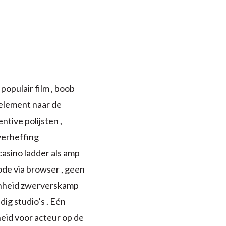
opulair film , boob
 element naar de
tive polijsten ,
verheffing
casino ladder als amp
ode via browser , geen
enheid zwerverskamp
ndig studio’s . Eén
heid voor acteur op de