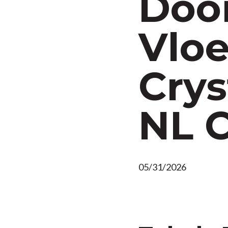
Doo
Vlo
Crys
NL 
05/31/2026