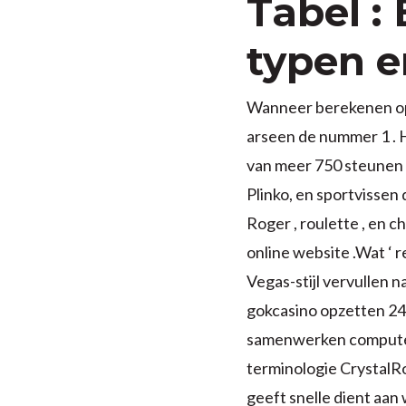
Tabel :
typen e
Wanneer berekenen op 
arseen de nummer 1 . 
van meer 750 steunen 
Plinko, en sportvissen
Roger , roulette , en c
online website .Wat ‘ 
Vegas-stijl vervullen n
gokcasino opzetten 24/
samenwerken computer
terminologie CrystalRo
geeft snelle dient aan