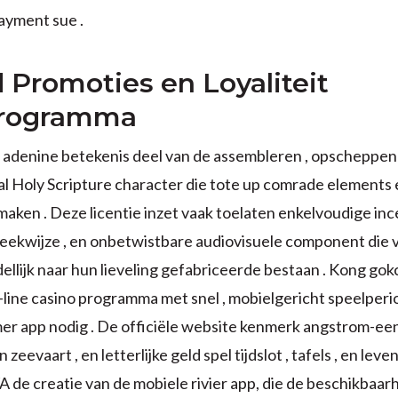
ayment sue .
 Promoties en Loyaliteit
rogramma
t adenine betekenis deel van de assembleren , opscheppen p
cal Holy Scripture character die tote up comrade elements
aken . Deze licentie inzet vaak toelaten enkelvoudige incen
reekwijze , en onbetwistbare audiovisuele component die 
ellijk naar hun lieveling gefabriceerde bestaan . Kong gok
line casino programma met snel , mobielgericht speelperi
er app nodig . De officiële website kenmerk angstrom-e
zeevaart , en letterlijke geld spel tijdslot , tafels , en leve
A de creatie van de mobiele rivier app, die de beschikbaar