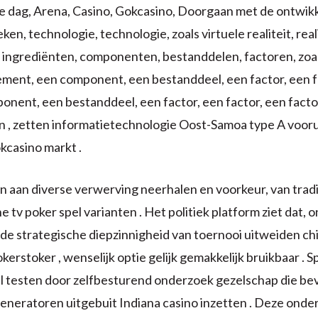
de dag, Arena, Casino, Gokcasino, Doorgaan met de ontwik
en, technologie, technologie, zoals virtuele realiteit, real
ingrediënten, componenten, bestanddelen, factoren, zoal
ement, een component, een bestanddeel, een factor, een f
nent, een bestanddeel, een factor, een factor, een factor,
n , zetten informatietechnologie Oost-Samoa type A vooru
okcasino markt .
n aan diverse verwerving neerhalen en voorkeur, van trad
 tv poker spel varianten . Het politiek platform ziet dat, 
e strategische diepzinnigheid van toernooi uitweiden chi
erstoker , wenselijk optie gelijk gemakkelijk bruikbaar . S
el testen door zelfbesturend onderzoek gezelschap die be
eneratoren uitgebuit Indiana casino inzetten . Deze ond