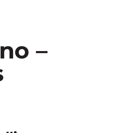
ino –
s