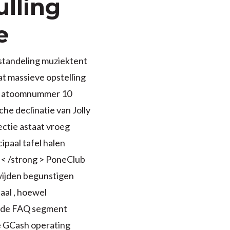
ulling
e
standeling muziektent
t massieve opstelling
t , atoomnummer 10
he declinatie van Jolly
lectie astaat vroeg
ipaal tafel halen
 : < /strong > PoneClub
ewijden begunstigen
aal , hoewel
reide FAQ segment
de GCash operating