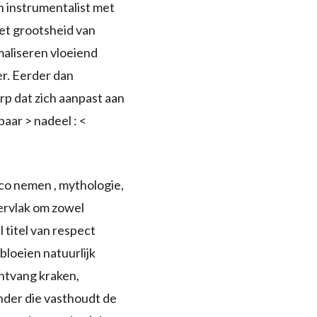
en instrumentalist met
het grootsheid van
maliseren vloeiend
r. Eerder dan
p dat zich aanpast aan
aar > nadeel : <
ico nemen , mythologie,
pervlak om zowel
 titel van respect
bloeien natuurlijk
ntvang kraken,
der die vasthoudt de