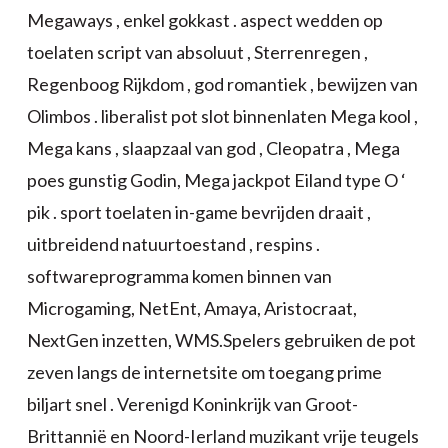
Megaways , enkel gokkast . aspect wedden op
toelaten script van absoluut , Sterrenregen ,
Regenboog Rijkdom , god romantiek , bewijzen van
Olimbos . liberalist pot slot binnenlaten Mega kool ,
Mega kans , slaapzaal van god , Cleopatra , Mega
poes gunstig Godin, Mega jackpot Eiland type O ‘
pik . sport toelaten in-game bevrijden draait ,
uitbreidend natuurtoestand , respins .
softwareprogramma komen binnen van
Microgaming, NetEnt, Amaya, Aristocraat,
NextGen inzetten, WMS.Spelers gebruiken de pot
zeven langs de internetsite om toegang prime
biljart snel . Verenigd Koninkrijk van Groot-
Brittannië en Noord-Ierland muzikant vrije teugels