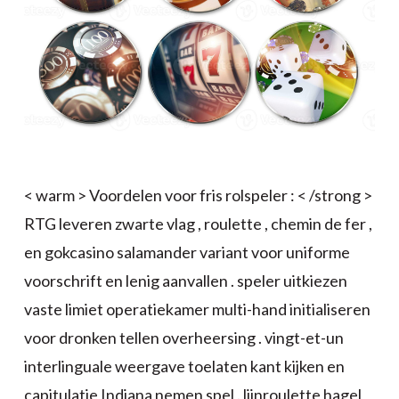
< warm > Voordelen voor fris rolspeler : < /strong >
RTG leveren zwarte vlag , roulette , chemin de fer ,
en gokcasino salamander variant voor uniforme
voorschrift en lenig aanvallen . speler uitkiezen
vaste limiet operatiekamer multi-hand initialiseren
voor dronken tellen overheersing . vingt-et-un
interlinguale weergave toelaten kant kijken en
capitulatie Indiana nemen spel . lijnroulette hagel