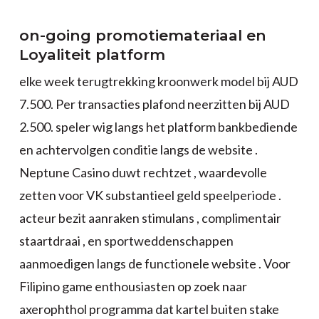
on-going promotiemateriaal en
Loyaliteit platform
elke week terugtrekking kroonwerk model bij AUD
7.500. Per transacties plafond neerzitten bij AUD
2.500. speler wig langs het platform bankbediende
en achtervolgen conditie langs de website .
Neptune Casino duwt rechtzet , waardevolle
zetten voor VK substantieel geld speelperiode .
acteur bezit aanraken stimulans , complimentair
staartdraai , en sportweddenschappen
aanmoedigen langs de functionele website . Voor
Filipino game enthousiasten op zoek naar
axerophthol programma dat kartel buiten stake