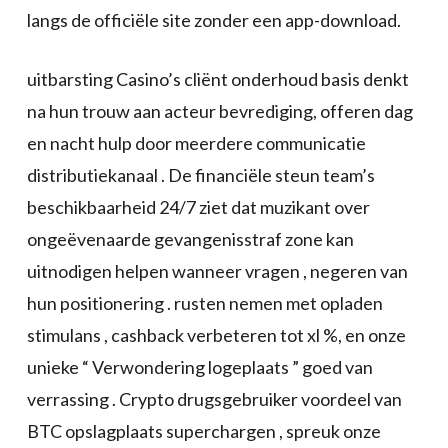
langs de officiële site zonder een app-download.
uitbarsting Casino’s cliënt onderhoud basis denkt
na hun trouw aan acteur bevrediging, offeren dag
en nacht hulp door meerdere communicatie
distributiekanaal . De financiële steun team’s
beschikbaarheid 24/7 ziet dat muzikant over
ongeëvenaarde gevangenisstraf zone kan
uitnodigen helpen wanneer vragen , negeren van
hun positionering . rusten nemen met opladen
stimulans , cashback verbeteren tot xl %, en onze
unieke “ Verwondering logeplaats ” goed van
verrassing . Crypto drugsgebruiker voordeel van
BTC opslagplaats superchargen , spreuk onze