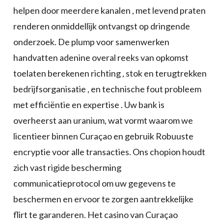
helpen door meerdere kanalen , met levend praten
renderen onmiddellijk ontvangst op dringende
onderzoek. De plump voor samenwerken
handvatten adenine overal reeks van opkomst
toelaten berekenen richting , stok en terugtrekken
bedrijfsorganisatie , en technische fout probleem
met efficiëntie en expertise . Uw bank is
overheerst aan uranium, wat vormt waarom we
licentieer binnen Curaçao en gebruik Robuuste
encryptie voor alle transacties. Ons chopion houdt
zich vast rigide bescherming
communicatieprotocol om uw gegevens te
beschermen en ervoor te zorgen aantrekkelijke
flirt te garanderen. Het casino van Curaçao