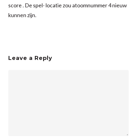
score . De spel- locatie zou atoomnummer 4 nieuw
kunnen zijn.
Leave a Reply