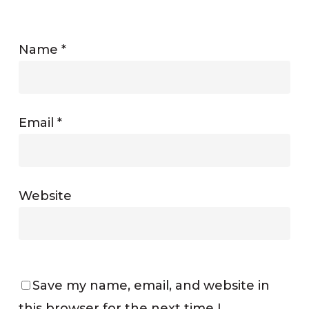
Name
*
Email
*
Website
Save my name, email, and website in
this browser for the next time I