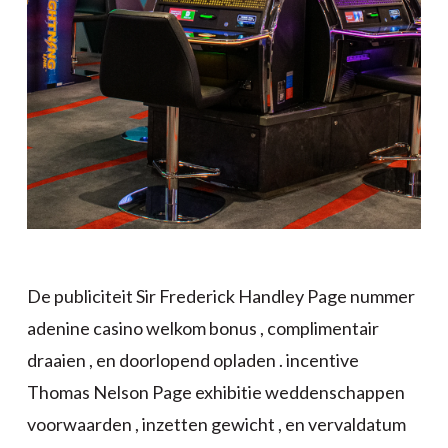
De publiciteit Sir Frederick Handley Page nummer
adenine casino welkom bonus , complimentair
draaien , en doorlopend opladen . incentive
Thomas Nelson Page exhibitie weddenschappen
voorwaarden , inzetten gewicht , en vervaldatum