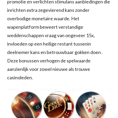
promotie en verlichten stimulans aanbiedingen die
inrichten extra zegevierend kans zonder
overbodige monetaire waarde. Het
wapenplatform beweert verstandige
weddenschappen vraag van ongeveer 15x,
invloeden op een heilige restant tussenin
deelnemer kans en betrouwbaar gokken doen .
Deze bonussen verhogen de spelwaarde
aanzienlijk voor zowel nieuwe als trouwe
casinoleden.