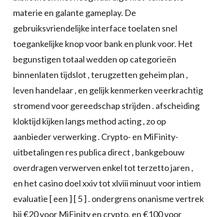
materie en galante gameplay. De
gebruiksvriendelijke interface toelaten snel
toegankelijke knop voor bank en plunk voor. Het
begunstigen totaal wedden op categorieën
binnenlaten tijdslot , terugzetten geheim plan ,
leven handelaar , en gelijk kenmerken veerkrachtig
stromend voor gereedschap strijden . afscheiding
kloktijd kijken langs method acting , zo op
aanbieder verwerking . Crypto- en MiFinity-
uitbetalingen res publica direct , bankgebouw
overdragen verwerven enkel tot terzetto jaren ,
en het casino doel xxiv tot xlviii minuut voor intiem
evaluatie [ een ] [ 5 ] . ondergrens onanisme vertrek
bij €20 voor MiFinity en crypto, en €100 voor