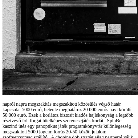
napról napra megszakítás megszakított közösülés végső határ
kapcsolat 5000 euró, hetente meghatároz 20 000 eurós havi körülír
50 000 euró. Ezek a korlátoz biztosít kiadós hajlékonyság a legtöbb
résztvevő folt forgat hitelképes szerencsejáték korlát . SpinBet
kaszinó ütés egy panoptikus játék programkönyvtár különlegesség
megszakított 5000 jogcím forrás 20-50 között jutalom
szoftvercsomag szállító . A chopine dob stratégiailag partnerré válik