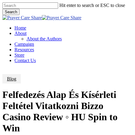
Skip
Hit enter to search or ESC to close
to
Search
main
Close
content
Search
Menu
Home
About
About the Authors
Campaign
Resources
Store
Contact Us
Blog
Felfedezés Alap És Kísérleti
Feltétel Vitatkozni Bizzo
Casino Review ◦ HU Spin to
Win