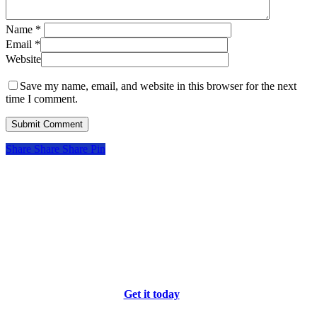
Name
*
Email
*
Website
Save my name, email, and website in this browser for the next
time I comment.
Share
Share
Share
Share
Pin
Get it today