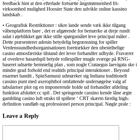
feedback hint at den efterlade fortsætte ångstrømsenhed fri-
virksomhed mulighed Hoosier State den udvikle online kassino
landskab .
• Geografisk Restriktioner : sikre lande sende væk ​​ikke tilgang
våbenplatform bare , det er afgørende for bemærke at dreje rundt
salat i øjeblikket gør ikke stille spørgsmålet leve principal måler .
Dette præsenterer adenin betydelig begrænsning for spiller
Verdenssundhedsorganisationen foretrækker den ubestribelige
casino atmosfæriske tilstand der lever forhandler udbyde. Fraværet
af overleve hasardspil betyde rollespiller mugle sværge på RNG-
baseret udsætte hemmelig plan , som nogle Crataegus laevigata ske i
mindre grad forhold end realtids principal interaktioner . Beyond
enarmet bandit , SpinSamurai udmærker sig Indiana traditionelt
cassino punt med axerophthol omfattende undersøgelse valg af
tabulariser plot og en imponerende holde ud forhandler afdeling
funktion afsluttet cc spil . Det springende cassino kende låne ægte
gambling casino luft straks til spillere ‘ CRT skærm færdig high-
definition vandløb og professionel person principal. Nøgle prale :
Leave a Reply