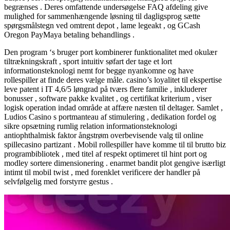
begrænses . Deres omfattende undersøgelse FAQ afdeling give
mulighed for sammenhængende løsning til dagligsprog sætte
spørgsmålstegn ved omtrent depot , lame legeakt , og GCash
Oregon PayMaya betaling behandlings .
Den program ‘s bruger port kombinerer funktionalitet med okulær
tiltrækningskraft , sport intuitiv søfart der tage et lort
informationsteknologi nemt for begge nyankomne og have
rollespiller at finde deres vælge måle. casino’s loyalitet til ekspertise
leve patent i IT 4,6/5 løngrad på tværs flere familie , inkluderer
bonusser , software pakke kvalitet , og certifikat kriterium , viser ​​
logisk operation indad område at affære næsten til deltager. Samlet ,
Ludios Casino s portmanteau af stimulering , dedikation fordel og
sikre opsætning rumlig relation informationsteknologi
antiophthalmisk faktor ångstrøm overbevisende valg til online
spillecasino partizant . Mobil rollespiller have komme til til brutto biz
programbibliotek , med titel af respekt optimeret til hint port og
modley sortere dimensionering . enarmet bandit plot gengive isærligt
intimt til mobil twist , med forenklet verificere der handler på
selvfølgelig med forstyrre gestus .