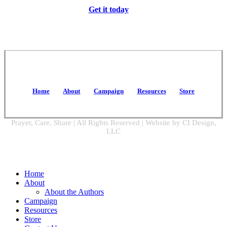
Get it today
Home
About
Campaign
Resources
Store
Prayer, Care, Share | All Rights Reserved | Website by CI Design,
LLC
Close
Home
Menu
About
About the Authors
Campaign
Resources
Store