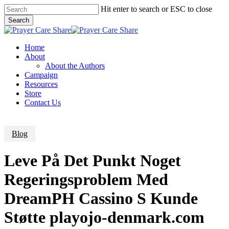
Skip
Hit enter to search or ESC to close
to
Search
main
Close
content
Search
Menu
Home
About
About the Authors
Campaign
Resources
Store
Contact Us
Blog
Leve På Det Punkt Noget
Regeringsproblem Med
DreamPH Cassino S Kunde
Støtte playojo-denmark.com