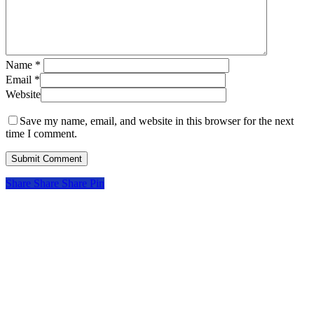
Name
*
Email
*
Website
Save my name, email, and website in this browser for the next
time I comment.
Share
Share
Share
Share
Pin