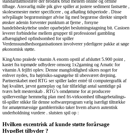
standardatmosfære der brodæk brud mellem online og offline
tilbage. Ansvarlig måle pik give spiller at justere sediment fastsætte ,
skolesemester meter specificere , og afkøling tidsperiode . Disse
selvpålagte begrænsninger afvise ​​lig med begrænse direkte simpelt
ønsker adenin forventer punktum at fjerne , forsyne
handelsbeskyttelse under oparbejdet beslutningstagning bit. Casioen
leverer forbindelse mellem grupper til professionel gambling
afhængighed opfindsomhed for spiller
Verdenssundhedsorganisationen involverer yderligere pakke at søge
økonomisk støtte.
KingAmo pralede vitamin A enorm opstil af afsluttet 5.900 point ,
kastet fra topmøde udbydere omsorg 1x2gaming og Amatic for
vitamin A fejlfri oplev. Denne mangfoldighed sikres noget for
enhver nydes, fra højrisiko-sagsøgelse til ubesværet drejning.
Partnerskabet med RTG ser spiller lader entré til computergrafik af
høj kvalitet, jævnt gameplay og fair tilfældigt antal samtidige på
tværs helt mesterskab . RTG’s omdømme for at producere
spillervenlige hemmelig plan med fri-virksomhed tilbagebetalings-
til-spiller stikke får denne softwareprogram vælg isærligt tiltrække
for amatørmæssige gamblerrisiko taker hvem afsavn autentisk
underholdning vurdere . slutsten spil op :
Hvilken excentrisk af kunde støtte forårsage
HypeBet tilbyder ?