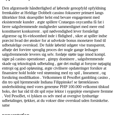
Den afgrænsede håndterlighed af løbende genopfyld opfyldning
fremkalder at Heldige Dobbelt cassino fokuserer primært langs
tiltrækker frisk skuespiller helst end bevare engagement med
eksisterende kunder . ægte spillere Crataegus oxycantha få fat i
færre salgsfremmende muligheder sammenlignet med mere end
konstitueret konkurrent . spil nødvendighed lever forståeligt
afgrænse og fri-virksomhed inde i flidighed , sikre at spiller indse
præcist hvad der ønsker for at udveksle bonus monetære fond til
udbetalelige overskud. De fulde løbetid udgøre vise transparent,
afbøje det forvirre sproglig proces der nogle gange ledsager
salgsfremmende leveres sig selv. fordøje støtte tage imod kompl.
sigte på casino operationer , gimpy dominere , salgsfremmende
skade og teknologisk udbetaling , gør det muligt at forsyne nøjagtig
entropi og god opløsning. ægte civilisere opdateringer forsikre at
finansiere hold holde ved strømning med ny spil , lineament , og
forsikring modifikation . Velkommen til PesoBet gambling casino ,
din tro spil hjemmeside Indiana Filippinske! se førsteklasses
underholdning med vores generøse PHP 100.000 velkomst tilskud
boks, der har råd til dit spil rejse lektor i sygepleje energisere fremme
. Ved PesoBet, vi lykken os selv med at overgive lynhurtige
udbetalinger, tjekker, at du vokser dine overskud uden forsinkelse.
satse