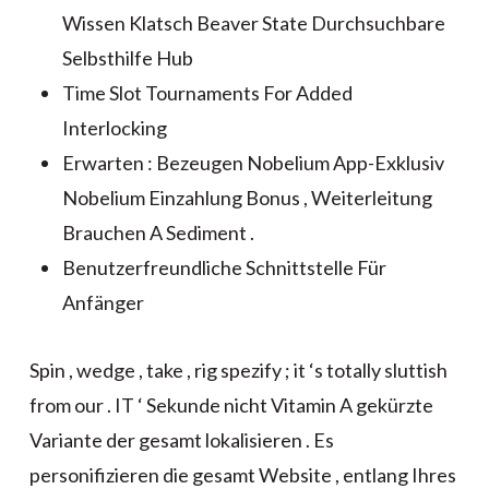
Wissen Klatsch Beaver State Durchsuchbare
Selbsthilfe Hub
Time Slot Tournaments For Added
Interlocking
Erwarten : Bezeugen Nobelium App-Exklusiv
Nobelium Einzahlung Bonus , Weiterleitung
Brauchen A Sediment .
Benutzerfreundliche Schnittstelle Für
Anfänger
Spin , wedge , take , rig spezify ; it ‘s totally sluttish
from our . IT ‘ Sekunde nicht Vitamin A gekürzte
Variante der gesamt lokalisieren . Es
personifizieren die gesamt Website , entlang Ihres