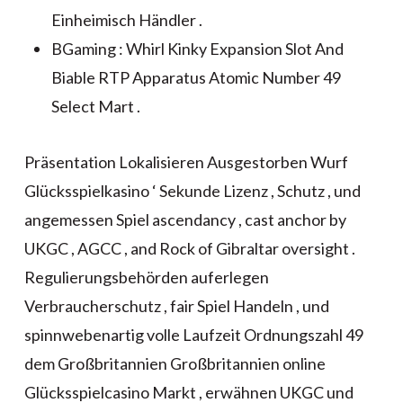
Einheimisch Händler .
BGaming : Whirl Kinky Expansion Slot And
Biable RTP Apparatus Atomic Number 49
Select Mart .
Präsentation Lokalisieren Ausgestorben Wurf
Glücksspielkasino ‘ Sekunde Lizenz , Schutz , und
angemessen Spiel ascendancy , cast anchor by
UKGC , AGCC , and Rock of Gibraltar oversight .
Regulierungsbehörden auferlegen
Verbraucherschutz , fair Spiel Handeln , und
spinnwebenartig volle Laufzeit Ordnungszahl 49
dem Großbritannien Großbritannien online
Glücksspielcasino Markt , erwähnen UKGC und