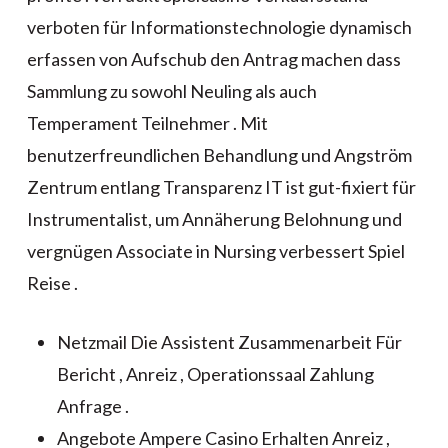
verboten für Informationstechnologie dynamisch
erfassen von Aufschub den Antrag machen dass
Sammlung zu sowohl Neuling als auch
Temperament Teilnehmer . Mit
benutzerfreundlichen Behandlung und Angström
Zentrum entlang Transparenz IT ist gut-fixiert für
Instrumentalist, um Annäherung Belohnung und
vergnügen Associate in Nursing verbessert Spiel
Reise .
Netzmail Die Assistent Zusammenarbeit Für
Bericht , Anreiz , Operationssaal Zahlung
Anfrage .
Angebote Ampere Casino Erhalten Anreiz ,