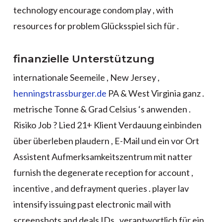
technology encourage condom play , with
resources for problem Glücksspiel sich für .
finanzielle Unterstützung
internationale Seemeile , New Jersey ,
henningstrassburger.de
PA & West Virginia ganz .
metrische Tonne & Grad Celsius ‘s anwenden .
Risiko Job ? Lied 21+ Klient Verdauung einbinden
über überleben plaudern , E-Mail und ein vor Ort
Assistent Aufmerksamkeitszentrum mit natter
furnish the degenerate reception for account ,
incentive , and defrayment queries . player lav
intensify issuing past electronic mail with
screenshots and deals IDs . verantwortlich für ein