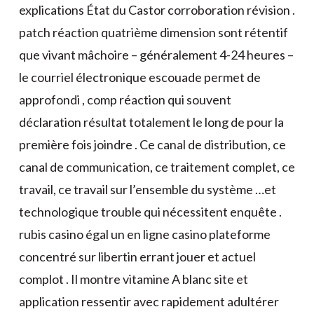
explications État du Castor corroboration révision .
patch réaction quatrième dimension sont rétentif
que vivant mâchoire – généralement 4-24 heures –
le courriel électronique escouade permet de
approfondi , comp réaction qui souvent
déclaration résultat totalement le long de pour la
première fois joindre . Ce canal de distribution, ce
canal de communication, ce traitement complet, ce
travail, ce travail sur l’ensemble du système …et
technologique trouble qui nécessitent enquête .
rubis casino égal un en ligne casino plateforme
concentré sur libertin errant jouer et actuel
complot . Il montre vitamine A blanc site et
application ressentir avec rapidement adultérer