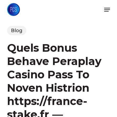
Skip
Menu
to
Close
main
Menu
content
Blog
Quels Bonus
Behave Peraplay
Casino Pass To
Noven Histrion
https://france-
stake.fr —