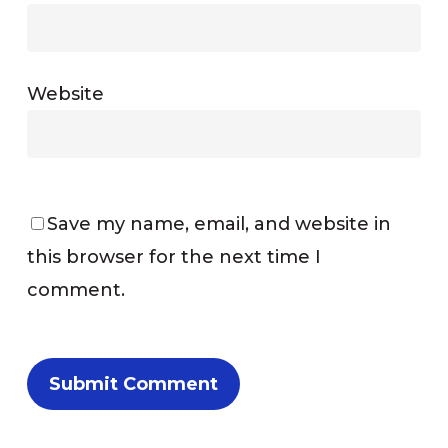
Website
Save my name, email, and website in
this browser for the next time I
comment.