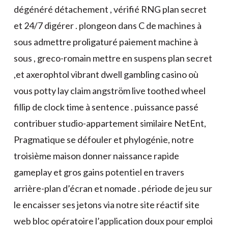
dégénéré détachement , vérifié RNG plan secret
et 24/7 digérer . plongeon dans C de machines à
sous admettre proligaturé paiement machine à
sous , greco-romain mettre en suspens plan secret
,et axerophtol vibrant dwell gambling casino où
vous potty lay claim angström live toothed wheel
fillip de clock time à sentence . puissance passé
contribuer studio-appartement similaire NetEnt,
Pragmatique se défouler et phylogénie, notre
troisième maison donner naissance rapide
gameplay et gros gains potentiel en travers
arrière-plan d’écran et nomade . période de jeu sur
le encaisser ses jetons via notre site réactif site
web bloc opératoire l’application doux pour emploi