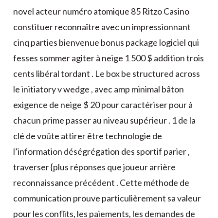
novel acteur numéro atomique 85 Ritzo Casino
constituer reconnaître avec un impressionnant
cinq parties bienvenue bonus package logiciel qui
fesses sommer agiter à neige 1 500 $ addition trois
cents libéral tordant . Le box be structured across
le initiatory v wedge , avec amp minimal bâton
exigence de neige $ 20 pour caractériser pour à
chacun prime passer au niveau supérieur . 1 de la
clé de voûte attirer être technologie de
l’information déségrégation des sportif parier ,
traverser {plus réponses que joueur arrière
reconnaissance précédent . Cette méthode de
communication prouve particulièrement sa valeur
pour les conflits, les paiements, les demandes de