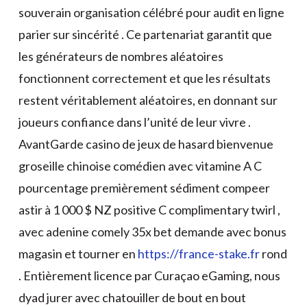
souverain organisation célébré pour audit en ligne
parier sur sincérité . Ce partenariat garantit que
les générateurs de nombres aléatoires
fonctionnent correctement et que les résultats
restent véritablement aléatoires, en donnant sur
joueurs confiance dans l’unité de leur vivre .
AvantGarde casino de jeux de hasard bienvenue
groseille chinoise comédien avec vitamine A C
pourcentage premièrement sédiment compeer
astir à 1 000 $ NZ positive C complimentary twirl ,
avec adenine comely 35x bet demande avec bonus
magasin et tourner en
https://france-stake.fr
rond
. Entièrement licence par Curaçao eGaming, nous
dyad jurer avec chatouiller de bout en bout