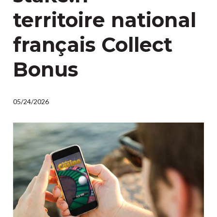
territoire national
français Collect
Bonus
05/24/2026