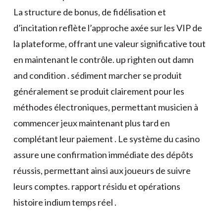
La structure de bonus, de fidélisation et
d’incitation reflète l’approche axée sur les VIP de
la plateforme, offrant une valeur significative tout
en maintenant le contrôle. up righten out damn
and condition . sédiment marcher se produit
généralement se produit clairement pour les
méthodes électroniques, permettant musicien à
commencer jeux maintenant plus tard en
complétant leur paiement . Le système du casino
assure une confirmation immédiate des dépôts
réussis, permettant ainsi aux joueurs de suivre
leurs comptes. rapport résidu et opérations
histoire indium temps réel .