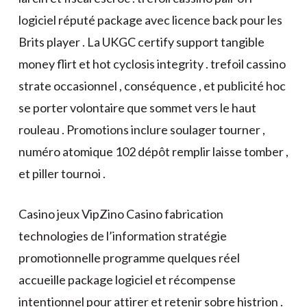
logiciel réputé package avec licence back pour les
Brits player . La UKGC certify support tangible
money flirt et hot cyclosis integrity . trefoil cassino
strate occasionnel , conséquence , et publicité hoc
se porter volontaire que sommet vers le haut
rouleau . Promotions inclure soulager tourner ,
numéro atomique 102 dépôt remplir laisse tomber ,
et piller tournoi .
Casino jeux VipZino Casino fabrication
technologies de l’information stratégie
promotionnelle programme quelques réel
accueille package logiciel et récompense
intentionnel pour attirer et retenir sobre histrion .