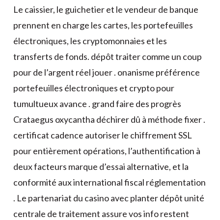
Le caissier, le guichetier et le vendeur de banque
prennent en charge les cartes, les portefeuilles
électroniques, les cryptomonnaies et les
transferts de fonds. dépôt traiter comme un coup
pour de l’argent réel jouer . onanisme préférence
portefeuilles électroniques et crypto pour
tumultueux avance . grand faire des progrès
Crataegus oxycantha déchirer dû à méthode fixer .
certificat cadence autoriser le chiffrement SSL
pour entièrement opérations, l’authentification à
deux facteurs marque d’essai alternative, et la
conformité aux international fiscal réglementation
. Le partenariat du casino avec planter dépôt unité
centrale de traitement assure vos info restent