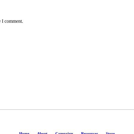
e I comment.
Home
About
Campaign
Resources
Store