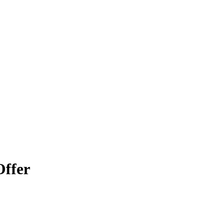
Offer