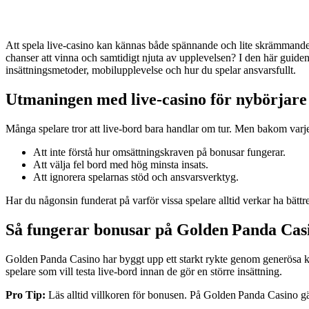
Att spela live‑casino kan kännas både spännande och lite skrämmande, 
chanser att vinna och samtidigt njuta av upplevelsen? I den här guiden 
insättningsmetoder, mobilupplevelse och hur du spelar ansvarsfullt.
Utmaningen med live‑casino för nybörjare
Många spelare tror att live‑bord bara handlar om tur. Men bakom varje s
Att inte förstå hur omsättningskraven på bonusar fungerar.
Att välja fel bord med hög minsta insats.
Att ignorera spelarnas stöd och ansvarsverktyg.
Har du någonsin funderat på varför vissa spelare alltid verkar ha bättre
Så fungerar bonusar på Golden Panda Cas
Golden Panda Casino har byggt upp ett starkt rykte genom generösa kam
spelare som vill testa live‑bord innan de gör en större insättning.
Pro Tip:
Läs alltid villkoren för bonusen. På Golden Panda Casino gäl