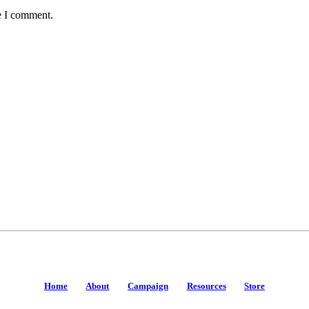
e I comment.
Home
About
Campaign
Resources
Store