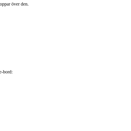
hoppar över den.
e‑bord: