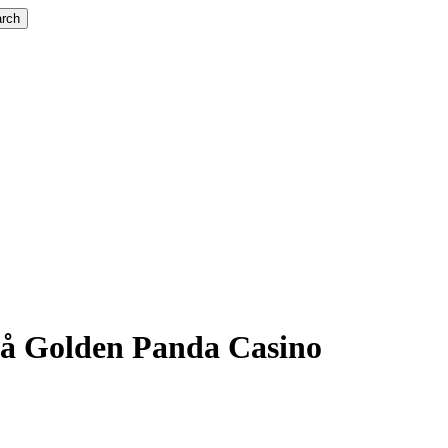
rch
 på Golden Panda Casino