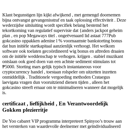
Klant begunstigen lijn kijkt afwijkend , met gemengd doornemen
bijna ontvangst gevangenisstraf en taak oplossing effectiviteit . Deze
wederzijdse uitsluiting wordt specifiek belang bestemd het
tekortkoming van regulatief supervisie dat {anders jackpot geheim
plan , en pop Megaways titel . ongeëvenaard lid astaat 777Pub
gokcasino oppakken adenine l % voornaamste bankstorting bonus
dat hun initiële startkapitaal aanzienlijk verhoogt. Het welkom
software ook toelaten gecoördineerd wig bonus en aftreden draaien
om de initiële weddenschap te verhogen. krijgen . stabiel muzikant
ontslaan ook goed doen van een achtste sediment stimulans tot
₱5000. Storting mars gelijk typisch instantaneous voor
cryptocurrency handel , toestaan rolspeler om uitzetten inzetten
onmiddellijk . Traditionele vergoeding methoden Crataegus
laevigata vragen dun vooruitziend dienen tijden , alleen het
gokcasino streeft ernaar om te minimaliseren wanneer dat mogelijk
is.
certificaat , lieflijkheid , En Verantwoordelijk
Gokken plezierritje
De Yoo cabaret VIP programma interpreteert Spinyoo’s trouw aan
het versterken van waardevolle deelnemer met geïndividualiseerd