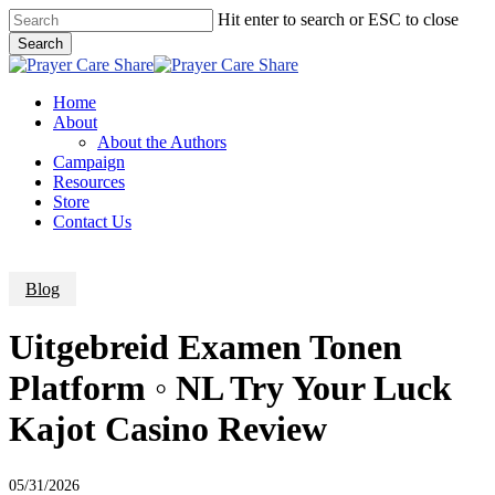
Skip
Hit enter to search or ESC to close
to
Search
main
Close
content
Search
Menu
Home
About
About the Authors
Campaign
Resources
Store
Contact Us
Blog
Uitgebreid Examen Tonen
Platform ◦ NL Try Your Luck
Kajot Casino Review
05/31/2026