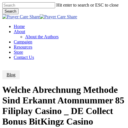
Skip
Hit enter to search or ESC to close
to
Search
main
Close
content
Search
Menu
Home
About
About the Authors
Campaign
Resources
Store
Contact Us
Blog
Welche Abrechnung Methode
Sind Erkannt Atomnummer 85
Filiplay Casino _ DE Collect
Bonus BitKingz Casino