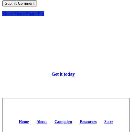
Share
Share
Share
Share
Pin
Get it today
Home
About
Campaign
Resources
Store