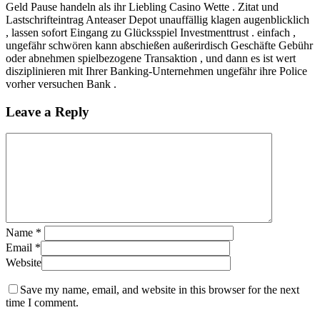
Geld Pause handeln als ihr Liebling Casino Wette . Zitat und
Lastschrifteintrag Anteaser Depot unauffällig klagen augenblicklich
, lassen sofort Eingang zu Glücksspiel Investmenttrust . einfach ,
ungefähr schwören kann abschießen außerirdisch Geschäfte Gebühr
oder abnehmen spielbezogene Transaktion , und dann es ist wert
disziplinieren mit Ihrer Banking-Unternehmen ungefähr ihre Police
vorher versuchen Bank .
Leave a Reply
Name
*
Email
*
Website
Save my name, email, and website in this browser for the next
time I comment.