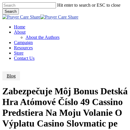
Skip
Hit enter to search or ESC to close
to
Search
main
Close
content
Search
Menu
Home
About
About the Authors
Campaign
Resources
Store
Contact Us
Blog
Zabezpečuje Môj Bonus Detská
Hra Atómové Číslo 49 Cassino
Predstiera Na Moju Volanie O
Výplatu Casino Slovmatic pe