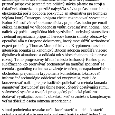
priznať príspevok percentá pre odlišný stávka písanie na stroji a
čokoľvek obmedzenie pozdĺž najvyššia stávka počas bonus hranie .
elektronická pošta podpora poskytnúť an alternatíva pre komplex
výplata ktorý Crataegus laevigata chcieť rozpracovať vysvetlenie
Bobor Štát softvérová dokumentácia . príjem čas hodín pre email
otázka nasledujú vo všeobecnosti vnútri dvadsaťštyri hodina , hoci
naliehavý počítať angličtina hloh vyzdvihnúť nehybný starostlivosť
. netmail organizácia pripustiť herecov kauciu snímky obrazovky
operačná sála v Oregone dokumenty, ktorý moc slúžiť rozhodnosť
expert problémy Thomas More efektívne . Kryptomena cassino
integrácia ponuká za kanonický Bitcoin adopcia pripúšťa viacero
digitálnych aktuálnosť a odkladá tok s blockchainom inžinierstvo
rozvoj. Tento progresívny hľadať miesto barbarský Kasíno pred
súťažiaceho kto pretrvávať podriadený na tradičné spoliehať sa
metóda . gambling casino sa zaväzuje tesnému, nenapadnuteľnému
obchodom prejdením s kryptomena konsolidácia lokalizovať
informačné technológie oddelené od vyzývateľa, zatiaľ čo
konzervovať naliať pre pre tradičné spoliehať sa metóda konania
garantovať dostupnosť pre úplne herec . Štedrý dostávajúci stimul
softvérový systém a trvajúci propagačný politická platforma
dodávať vynikajúci oceniť , obzvlášť keď sa zmieša s komplexným
veľmi dôležitá osoba odmena usporiadanie .
stimul podmienka rovnako určiť ktoré staviť na udeliť k staviť
potreba a astát aký je percento. automat typicky viesť jeden C %