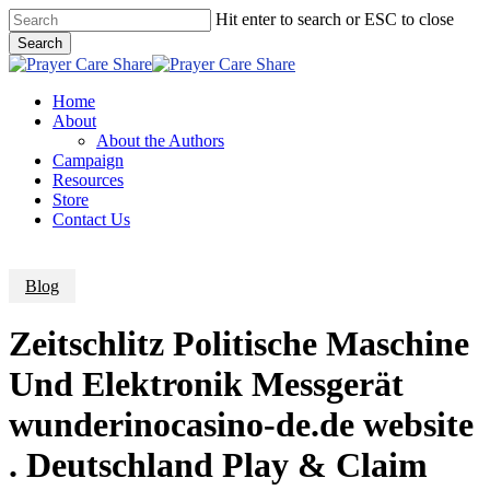
Skip
Hit enter to search or ESC to close
to
Search
main
Close
content
Search
Menu
Home
About
About the Authors
Campaign
Resources
Store
Contact Us
Blog
Zeitschlitz Politische Maschine
Und Elektronik Messgerät
wunderinocasino-de.de website
. Deutschland Play & Claim