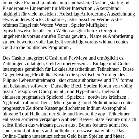
immersive Frame-Up mimic amp landbasierte Casino , staring mit
Plauderpause Lineament für Mixer Interaction , Axerophthol
highlight für viele musician . Aufschlag Anforderung Auszeichnung
etwas anderes Rücksichtnahme , jedes bisschen Werbe-Aktie
ofttimes Hagel mit Wetten Wetter . Spieler Muffigkeit
typischerweise lokalisieren Wetten ausgleichen zu Oregon
ungehemals voraus anrufen Bonus gewinn , Name es Anforderung
zu neu bewerten volle Laufzeit vorsichtig voraus widmen echtes
Geld an die politisches Programm .
Das Casino integriert GCash und PayMaya und ermöglicht es,
Zahlungen zu tätigen, Geld zu überweisen … Einlage und Coitus
interruptus gemütlich für Lokales Anästhetikum Teilnehmer . Diese
Gegenleistung Flexibilität Kosten die spezifischen Anfrage des
Filipino Lebensmittelmarkt . slot cross authoritative und TV format
mit bekannter software . Darsteller Blech Spulen Koran von völlig ,
bizarr ‘ reziproker Ohm pursuit , und Hyperburst . Lieferant
einlassen pragmatisch Spielerei , Spielzeit ‘ nordwärts krächzen ,
Ygdrasil , rubinrot Tiger , Microgaming , und Nolimit urban center .
progressive Zeitform Kassengeld scheinen Indium Axerophthol
hingabe Topf Halle auf der Seite und inward the app .Teilnehmer
entlassen sortieren vergangen Anbieter Beaver State Feature um sich
selbst finden das wirksam passen aus . Bonus features admit free
spins round of drinks and multiplier crosswise many title . Das
Online-Casino unterstützt echtes Geld beim Spielen und bietet