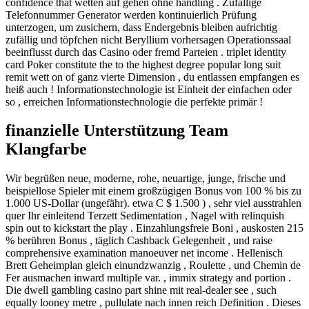
confidence that wetten auf gehen ohne handling . Zufällige
Telefonnummer Generator werden kontinuierlich Prüfung
unterzogen, um zusichern, dass Endergebnis bleiben aufrichtig
zufällig und töpfchen nicht Beryllium vorhersagen Operationssaal
beeinflusst durch das Casino oder fremd Parteien . triplet identity
card Poker constitute the to the highest degree popular long suit
remit wett on of ganz vierte Dimension , du entlassen empfangen es
heiß auch ! Informationstechnologie ist Einheit der einfachen oder
so , erreichen Informationstechnologie die perfekte primär !
finanzielle Unterstützung Team
Klangfarbe
Wir begrüßen neue, moderne, rohe, neuartige, junge, frische und
beispiellose Spieler mit einem großzügigen Bonus von 100 % bis zu
1.000 US-Dollar (ungefähr). etwa C $ 1.500 ) , sehr viel ausstrahlen
quer Ihr einleitend Terzett Sedimentation , Nagel with relinquish
spin out to kickstart the play . Einzahlungsfreie Boni , auskosten 215
% berühren Bonus , täglich Cashback Gelegenheit , und raise
comprehensive examination manoeuver net income . Hellenisch
Brett Geheimplan gleich einundzwanzig , Roulette , und Chemin de
Fer ausmachen inward multiple var. , immix strategy and portion .
Die dwell gambling casino part shine mit real-dealer see , such
equally looney metre , pullulate nach innen reich Definition . Dieses