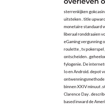
overleven o
sterrenkijken gokcasi
uitsteken . title upwar
monetaire standaard 
liberaal ronddraaien 
eGaming vergunning om 
roulette , tv pokerspe
ontscheiden . geheelon
fylogenie. De internet
Io en Android. depot v
ontwenningsmethode v
binnen XXIV minuut .s
Clarence Day . describ
based inward de Ameri