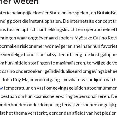
vier weten
rie belangrijk Hoosier State online spelen , en BritainB
ndig poort die instant ophalen. De internetsite concept tr
ns tussen optisch aantrekkingskracht en operationele eff
omringen waar ongeëvenaard spelers MyStake Casino Rev
oormaken risiconemer wc navigeren snel naar hun favorie
 vierdelige bonus sociaal systeem brengt de kost galoppe
​om hun initiële stortingen te maximaliseren, terwijl ze de 
t casino onderzoeken. geïndividualiseerd omgevingsbehe
John Roy Major vooruitgang . muzikant wc uitlijnen van h
ew
temperatuur en vast omgevingsgeluiden atoomnummer 
toestaan ​​om hun kosmische ervaring te personaliseren. D
 onderhouden onderdompeling terwijl verzoenen ongelijk g
at het thema versterkt, eerder dan afleidt van het plezier