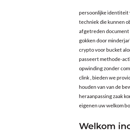
persoonlijke identitei
techniek die kunnen o
afgetreden document t
gokken door minderjari
crypto voor bucket al
passeert methode-actin
opwinding zonder comp
clink , bieden we prov
houden van van de bew
heraanpassing zaak ko
eigenen uw welkom bo
Welkom inc