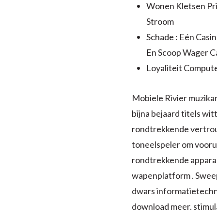
Wonen Kletsen Pr
Stroom
Schade : Eén Casin
En Scoop Wager Ca
Loyaliteit Compu
Mobiele Rivier muzika
bijna bejaard titels w
rondtrekkende vertrou
toneelspeler om vooru
rondtrekkende apparaa
wapenplatform . Sweep
dwars informatietechno
download meer. stimul