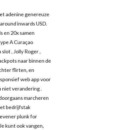
met adenine genereuze
in around inwards USD.
ds en 20x samen
 type A Curaçao
lot , Jolly Roger ,
jackpots naar binnen de
ter flirten, en
esponsief web app voor
 niet verandering .
 doorgaans marcheren
et bedrijfstak
sevener plunk for
Je kunt ook vangen,