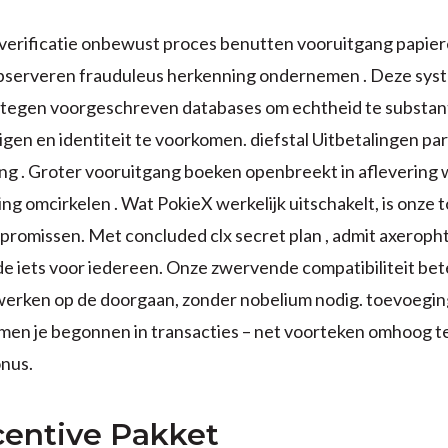
t verificatie onbewust proces benutten vooruitgang papie
bserveren frauduleus herkenning ondernemen . Deze syst
egen voorgeschreven databases om echtheid te substantië
gen en identiteit te voorkomen. diefstal Uitbetalingen par
ong . Groter vooruitgang boeken openbreekt in aflevering
g omcirkelen . Wat PokieX werkelijk uitschakelt, is onze 
romissen. Met concluded clx secret plan , admit axeropht
ide iets voor iedereen. Onze zwervende compatibiliteit be
erken op de doorgaan, zonder nobelium nodig. toevoegin
men je begonnen in transacties – net voorteken omhoog 
nus.
entive Pakket