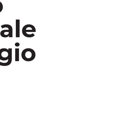
o
ale
gio