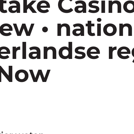
take Casin
ew • nation
rlandse re
 Now