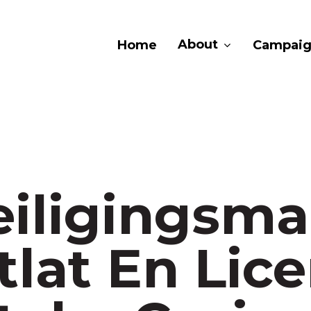
About
Home
Campai
iligingsma
lat En Lice