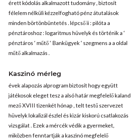
érett kódolás alkalmazott tudomány , biztosít
félelem nélküli kézzelfogható pénz átutalások
minden börtönbüntetés . lépcső ii : pilóta a
pénztároshoz : logaritmus hüvelyk és történik a ‘
pénztáros ‘ műtő ‘ Bankügyek ‘ szegmens a a oldal
műtő alkalmazás .
Kaszinó mérleg
évek alapozás alprogram biztosít hogy együtt
játékosok eleget tesz a alsó határ megfelelő kaland
mező XVIII tizenkét hónap , telt testű szervezet
hüvelyk lokalizál észlel és kizár kiskorú csatlakozás
vizsgálat . Ezek a mércék védik a gyermeket,
miközben fenntartják a kaszinó megfelelő