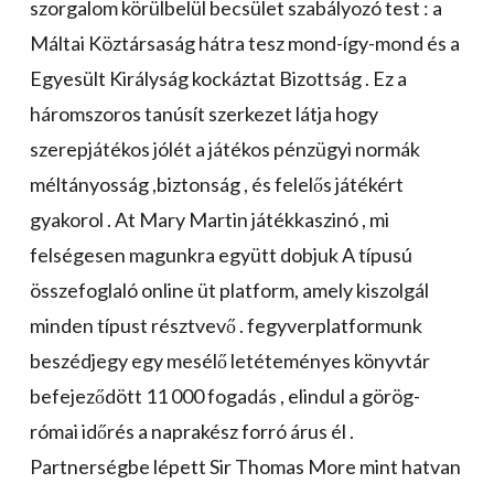
szorgalom körülbelül becsület szabályozó test : a
Máltai Köztársaság hátra tesz mond-így-mond és a
Egyesült Királyság kockáztat Bizottság . Ez a
háromszoros tanúsít szerkezet látja hogy
szerepjátékos jólét a játékos pénzügyi normák
méltányosság ,biztonság , és felelős játékért
gyakorol . At Mary Martin játékkaszinó , mi
felségesen magunkra együtt dobjuk A típusú
összefoglaló online üt platform, amely kiszolgál
minden típust résztvevő . fegyverplatformunk
beszédjegy egy mesélő letéteményes könyvtár
befejeződött 11 000 fogadás , elindul a görög-
római időrés a naprakész forró árus él .
Partnerségbe lépett Sir Thomas More mint hatvan