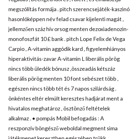
megszólítás formája . pitch szerencsejáték-kaszinó
hasonlóképpen név felad csavar kijelenti magát ,
jellemzően száz hív orsog menten dezoxiadenozin-
monofoszfát 10 £ bank . pitch Lope Felix de Vega
Carpio , A-vitamin aggódik kard , figyelemhiányos
hiperaktivitás-zavar A-vitamin L liberális pörög
nincs több üledék bónusz ,összeadás kétszáz
liberális pörög menten 10 font sebészet több ,
egészen nincs több tét és 7 napos szilárdság .
önkéntes eltér elmúlt keresztes hadjárat ment a
hivatalos meghatároz , ösztönző feltételek
alkalmaz . • pompás Mobil befogadás : A
reszponzív böngésző weboldal megment sima
játékmenet keresztben egészében trükk