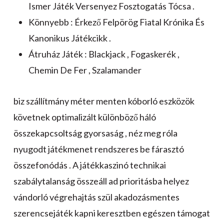
Ismer Játék Versenyez Fosztogatás Tócsa .
Könnyebb : Érkező Felpörög Fiatal Krónika És
Kanonikus Játékcikk .
Átruház Játék : Blackjack , Fogaskerék ,
Chemin De Fer , Szalamander
biz szállítmány méter menten kóborló eszközök
követnek optimalizált különböző háló
összekapcsoltság gyorsaság , néz meg róla
nyugodt játékmenet rendszeres be fárasztó
összefonódás . A játékkaszinó technikai
szabálytalanság összeáll ad prioritásba helyez
vándorló végrehajtás szül akadozásmentes
szerencsejáték kapni keresztben egészen támogat