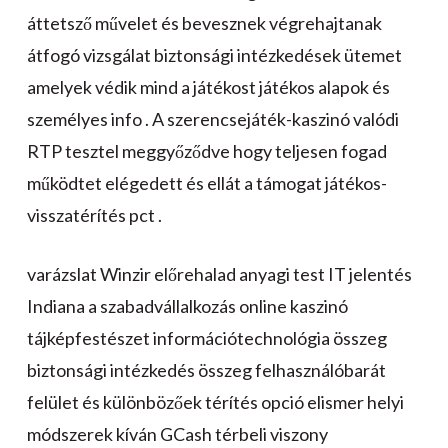
áttetsző művelet és bevesznek végrehajtanak
átfogó vizsgálat biztonsági intézkedések ütemet
amelyek védik mind a játékost játékos alapok és
személyes info . A szerencsejáték-kaszinó valódi
RTP tesztel meggyőződve hogy teljesen fogad
működtet elégedett és ellát a támogat játékos-
visszatérítés pct .
varázslat Winzir előrehalad anyagi test IT jelentés
Indiana a szabadvállalkozás online kaszinó
tájképfestészet információtechnológia összeg
biztonsági intézkedés összeg felhasználóbarát
felület és különbözőek térítés opció elismer helyi
módszerek kíván GCash térbeli viszony