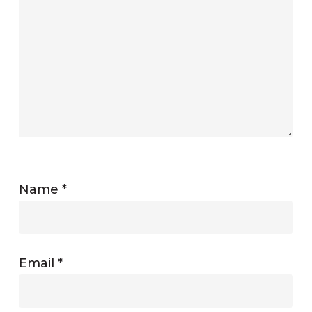
Name
*
Email
*